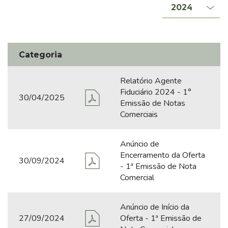
Administração, Conselhos e Comitês
Estatuto e Políticas
Código de Ética
Categoria
Informe de Governança Corporativa
Relatório Agente
Fiduciário 2024 - 1°
30/04/2025
SUSTENTABILIDADE
Emissão de Notas
Comerciais
Relatório Anual de Sustentabilidade
Pacto Global
Anúncio de
Encerramento da Oferta
30/09/2024
- 1ª Emissão de Nota
INFORMAÇÕES FINANCEIRAS
Comercial
Central de Resultados
Anúncio de Início da
Central de Downloads
27/09/2024
Oferta - 1ª Emissão de