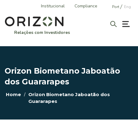
Institucional
Compliance
Port
Eng
Relações com Investidores
A ORIZON
Perfil Corporativo
Orizon Biometano Jaboatão
História
dos Guararapes
Áreas de Atuação
/
Home
Orizon Biometano Jaboatão dos
Vantagens Competitivas
Guararapes
GOVERNANÇA CORPORATIVA
Estrutura Societária