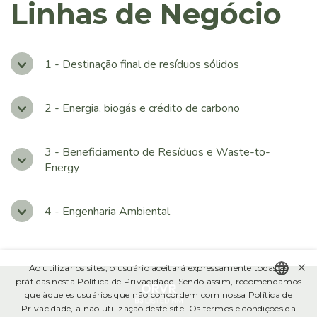
Linhas de Negócio
Administração, Conselhos e Comitês
Estatuto e Políticas
1 - Destinação final de resíduos sólidos
Código de Ética
Informe de Governança Corporativa
2 - Energia, biogás e crédito de carbono
SUSTENTABILIDADE
3 - Beneficiamento de Resíduos e Waste-to-
Energy
Relatório Anual de Sustentabilidade
Pacto Global
4 - Engenharia Ambiental
INFORMAÇÕES FINANCEIRAS
×
Central de Resultados
Ao utilizar os sites, o usuário aceitará expressamente todas as
práticas nesta Política de Privacidade. Sendo assim, recomendamos
que àqueles usuários que não concordem com nossa Política de
Central de Downloads
PORTUGUESE
Privacidade, a não utilização deste site. Os termos e condições da