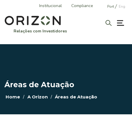
Institucional
Compliance
Port
Eng
Relações com Investidores
A ORIZON
Perfil Corporativo
História
Áreas de Atuação
Áreas de Atuação
Vantagens Competitivas
/
/
Home
A Orizon
Áreas de Atuação
GOVERNANÇA CORPORATIVA
Estrutura Societária