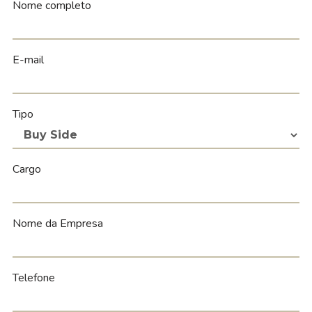
Nome completo
Administração, Conselhos e Comitês
Estatuto e Políticas
E-mail
Código de Ética
Informe de Governança Corporativa
Tipo
SUSTENTABILIDADE
Relatório Anual de Sustentabilidade
Cargo
Pacto Global
Nome da Empresa
INFORMAÇÕES FINANCEIRAS
Central de Resultados
Telefone
Central de Downloads