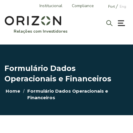
Institucional
Compliance
Port
Eng
Relações com Investidores
A ORIZON
Perfil Corporativo
Formulário Dados
História
Operacionais e Financeiros
Áreas de Atuação
/
Home
Formulário Dados Operacionais e
Vantagens Competitivas
Financeiros
GOVERNANÇA CORPORATIVA
Estrutura Societária