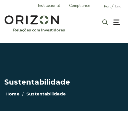
Institucional
Compliance
Port
Eng
Relações com Investidores
A ORIZON
Perfil Corporativo
História
Sustentabilidade
Áreas de Atuação
Vantagens Competitivas
/
Home
Sustentabilidade
GOVERNANÇA CORPORATIVA
Estrutura Societária