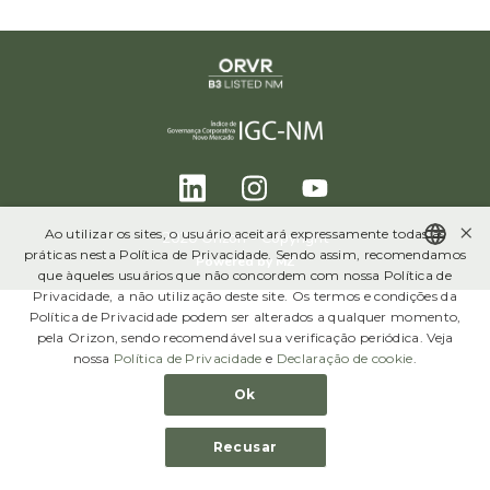
Administração, Conselhos e Comitês
Estatuto e Políticas
Código de Ética
Informe de Governança Corporativa
SUSTENTABILIDADE
×
Ao utilizar os sites, o usuário aceitará expressamente todas as
2020 Orizon - Copyright
práticas nesta Política de Privacidade. Sendo assim, recomendamos
Relatório Anual de Sustentabilidade
Powered by
MZ
que àqueles usuários que não concordem com nossa Política de
PORTUGUESE
Privacidade, a não utilização deste site. Os termos e condições da
Pacto Global
Política de Privacidade podem ser alterados a qualquer momento,
ENGLISH
pela Orizon, sendo recomendável sua verificação periódica. Veja
nossa
Política de Privacidade
e
Declaração de cookie
.
INFORMAÇÕES FINANCEIRAS
Ok
Central de Resultados
Recusar
Central de Downloads